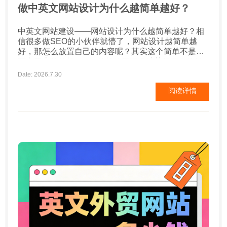
做中英文网站设计为什么越简单越好？
中英文网站建设——网站设计为什么越简单越好？相
信很多做SEO的小伙伴就懵了，网站设计越简单越
好，那怎么放置自己的内容呢？其实这个简单不是字
面意思上的简单。 1、简单的网页设计获得更多的转
换 一项又一项研究证明，简单的网页设计比繁复的网
Date: 2026.7.30
站有更多的转化率。许多电商店主甚至表示，在简化
阅读详情
了网站后，销售额出现了大幅增长。试图通过拉出所
有的花哨的东西来促进销售是很诱人的，但是过于努
力实际上会产生相反的效果...