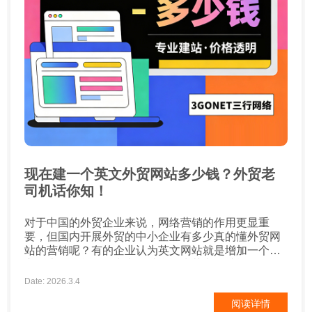
现在建一个英文外贸网站多少钱？外贸老
司机话你知！
对于中国的外贸企业来说，网络营销的作用更显重
要，但国内开展外贸的中小企业有多少真的懂外贸网
站的营销呢？有的企业认为英文网站就是增加一个语
言版本，简单的把中文网站翻译为英文，就能开展好
外贸营销推广了？ 其实不然，英文网站设计中国化，
Date: 2026.3.4
不符合国外用户浏览习惯，导致外国人很难找到他想
阅读详情
要的资讯和浏览习惯感觉别扭；同时也忽略了国外当