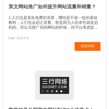
英文网站推广如何提升网站流量和销量？
1.人们总是喜欢免费的东西，哪怕是不值一提的基础
教程，人们也会趋之若鹜。那是因为人的本性就是趋
利的。所以当推广你的网站的时候，你可以考虑提供
一些免费的e-book给那些愿意输入邮箱地址到你的订
阅列表的人。 2.如果你的网站在推广产品，可以免费
Date: 2023.8.11
提供一些试用产品，前提是要求试用者给予试用感受
阅读详情
和评价，这些客户评价将有效的提高你的产品说服
力。 3.创建或编写一部电子书，这样做可以建立你在
某一领域内的权威地...