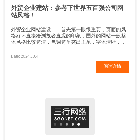
外贸企业建站：参考下世界五百强公司网
站风格！
外贸企业网站建设——首先第一眼很重要，页面的风
格好坏直接给浏览者直观的印象，国外的网站一般整
体风格比较简洁，色调简单突出主题，字体清晰，网
站布局非常明了，不要用过多的flash技术，跟国内的
网站差别还是比较大的！！ 所以，做外贸网站的企业
Date: 2024.10.4
最好是多参考一下世界五百强的企业网站。 1、外贸
阅读详情
企业网站设计风格——欧美风 众所周知，中西方文化
始终有所差异，从网站风格考虑，最好选择适合外国
用户审美...