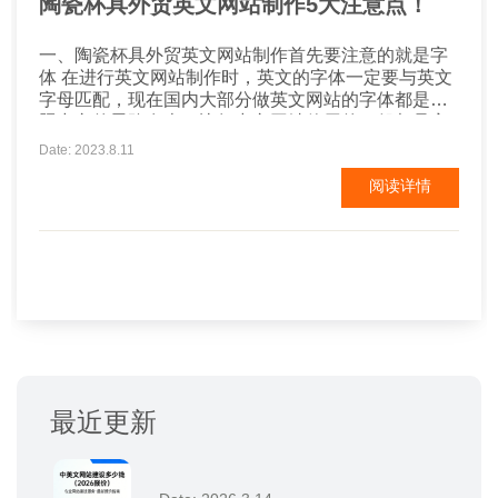
陶瓷杯具外贸英文网站制作5大注意点！
一、陶瓷杯具外贸英文网站制作首先要注意的就是字
体 在进行英文网站制作时，英文的字体一定要与英文
字母匹配，现在国内大部分做英文网站的字体都是按
照中文的思路在走。比如中文网站使用的一般都是宋
体，如果英文网站也采用宋体字样，就看起来特别别
Date: 2023.8.11
扭，看起来不舒服。据研究，英文网站长常用的字体
阅读详情
是罗马体而非宋体。 二、陶瓷杯具外贸英文网站设计
风格简洁 中国的文化与西方欧美文化不同，自然...
最近更新