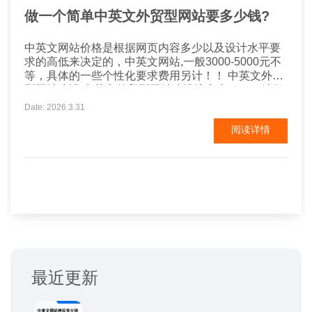
做一个简单中英文外贸型网站要多少钱?
中英文网站价格是根据网页内容多少以及设计水平要
求的高低来决定的，中英文网站,一般3000-5000元不
等，具体的一些个性化要求费用另计！！ 中英文外贸
型网站建设,中英文外贸型网站建设注意事项！ 1.选择
优质的美国服务器，保证安全性和打开速度。 2.主要
Date: 2026.3.31
网站的布局，做好seo布局对排名比较好。因为我们做
阅读详情
网站目的也是希望客户能找到我们 3.要考虑网站的转
化，和用户体验。...
最近更新